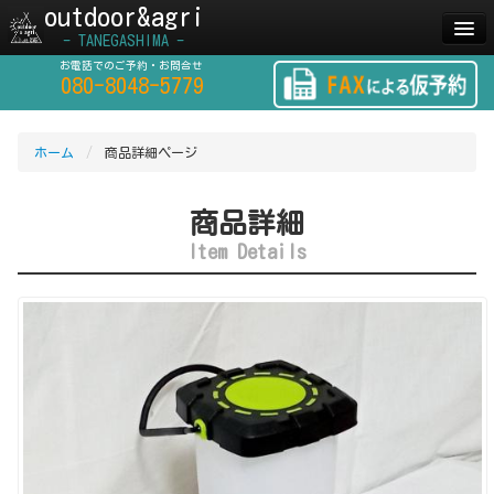
outdoor&agri
- TANEGASHIMA -
お電話でのご予約・お問合せ
ホーム
Home
080-8048-5779
商品一覧
Items
ホーム
/
商品詳細ページ
レンタカー
CarRental
利用ガイド
Guide
商品詳細
Item Details
お問い合わせ
Contact