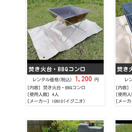
焚き火台・BBQコンロ
焚き
1,200
レンタル価格(税込)
円
レ
[内容] 焚き火台・BBQコンロ
[内容]
[使用人数] 4人
[使用人
[メーカー] IGNIO(イグニオ)
[メーカー