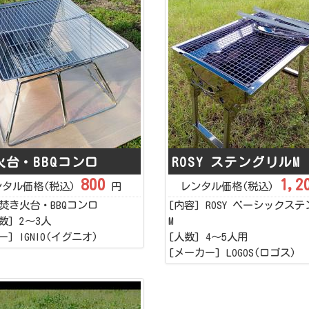
火台・BBQコンロ
ROSY ステングリルM
800
1,2
ンタル価格(税込)
円
レンタル価格(税込)
 焚き火台・BBQコンロ
[内容] ROSY ベーシックス
数] 2～3人
M
] IGNIO(イグニオ)
[人数] 4～5人用
[メーカー] LOGOS(ロゴス)