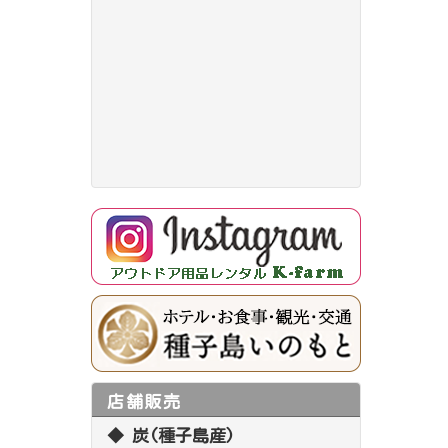
店舗販売
◆ 炭(種子島産)