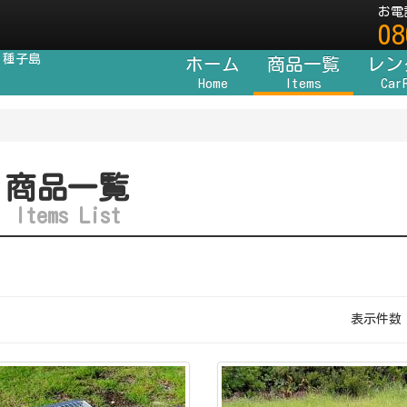
お電
08
 種子島
ホーム
商品一覧
レン
Home
Items
Car
商品一覧
Items List
表示件