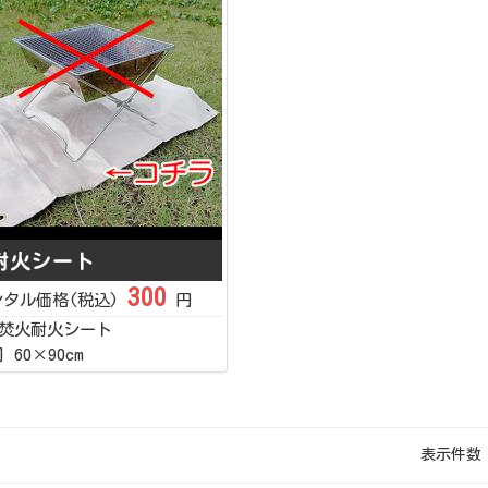
耐火シート
300
ンタル価格(税込)
円
 焚火耐火シート
 60×90cm
表示件