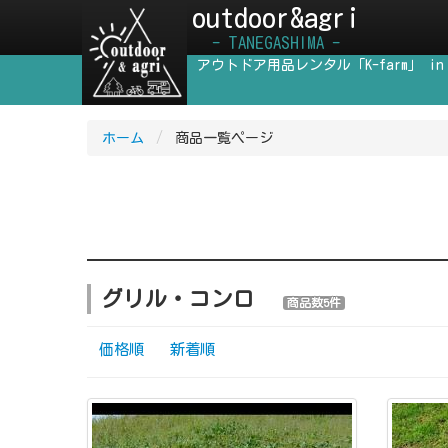
outdoor&agri
- TANEGASHIMA -
アウトドア用品レンタル「K-farm」 in
ホーム
/
商品一覧ページ
グリル・コンロ
商品数5件
価格順
新着順