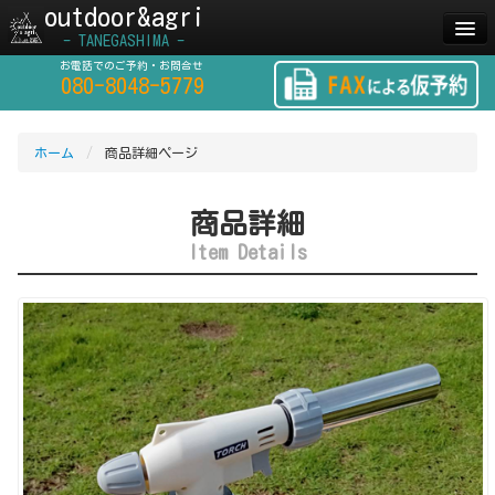
outdoor&agri
- TANEGASHIMA -
お電話でのご予約・お問合せ
ホーム
Home
080-8048-5779
商品一覧
Items
ホーム
/
商品詳細ページ
レンタカー
CarRental
利用ガイド
Guide
商品詳細
Item Details
お問い合わせ
Contact